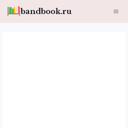
Перейти
bandbook.ru
к
содержимому