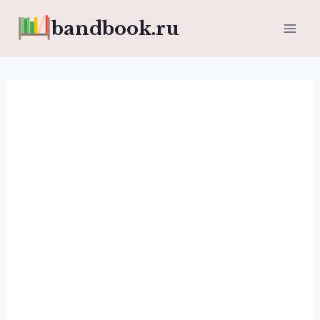
Перейти
bandbook.ru
к
содержимому