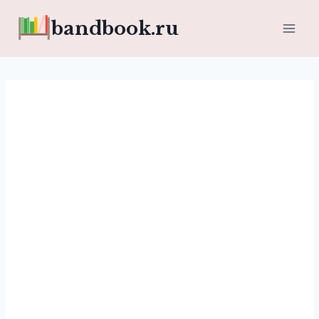
Перейти
bandbook.ru
к
содержимому