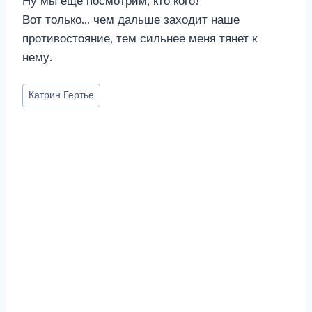
Ну мы еще посмотрим, кто кого!
Вот только… чем дальше заходит наше
противостояние, тем сильнее меня тянет к
нему.
Метки
Катрин Гертье
записи: