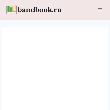
Перейти
bandbook.ru
к
содержимому