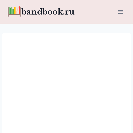
Перейти
bandbook.ru
к
содержимому