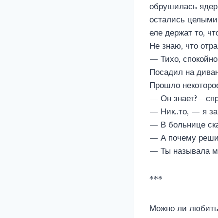
обрушилась ядерн
остались целыми 
еле держат то, чт
Не знаю, что отр
— Тихо, спокойно,
Посадил на диван
Прошло некоторо
— Он знает?—спр
— Ник..то, — я за
— В больнице ска
— А почему решил
— Ты называла м
***
Можно ли любить 