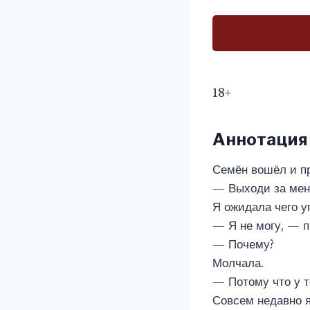
18+
Аннотация
Семён вошёл и пр
— Выходи за меня
Я ожидала чего уг
— Я не могу, — п
— Почему?
Молчала.
— Потому что у т
Совсем недавно я