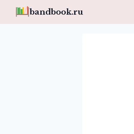
Перейти
bandbook.ru
к
содержимому