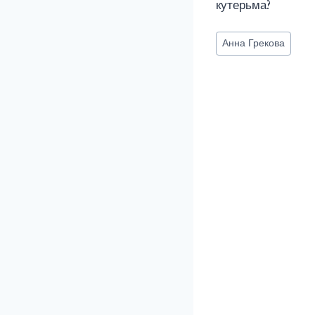
кутерьма?
Метки
Анна Грекова
записи: