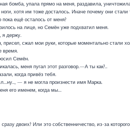
ая бомба, упала прямо на меня, раздавила, уничтожила
ноги, хотя им тоже досталось. Иначе почему они стали
о пока ещё осталось от меня?
азилось на лице, но Семён уже подхватил меня.
 я держу.
, присел, сжал мои руки, которые моментально стали х
е время.
осил Семён.
икалась, меня пугал этот разговор.—А ты как?..
зали, когда привёз тебя.
…ну.., — я не могла произнести имя Марка.
еня его именем, когда мы…
сразу двоих? Или это собственничество, из-за которого