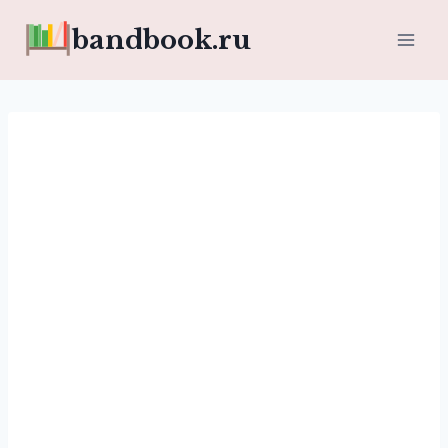
Перейти
bandbook.ru
к
содержимому