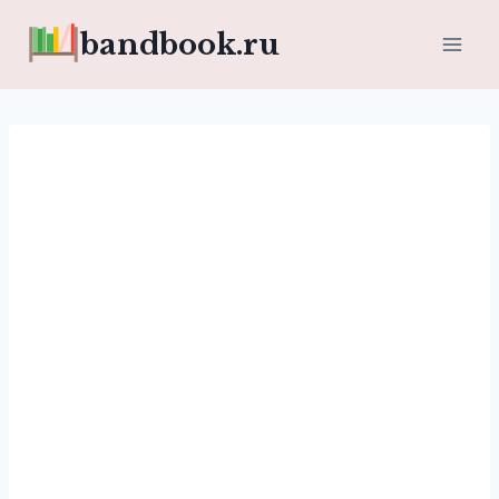
Перейти
bandbook.ru
к
содержимому