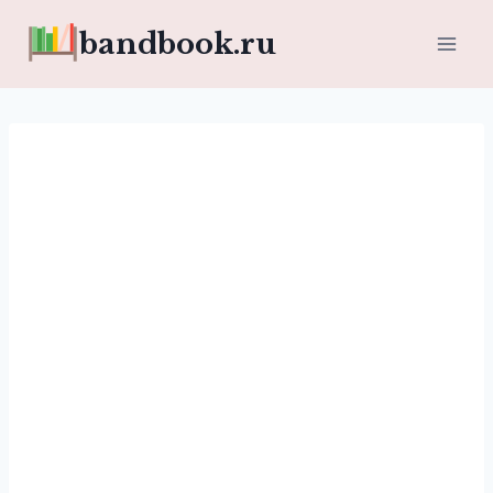
Перейти
bandbook.ru
к
содержимому