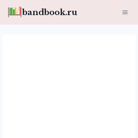
Перейти
bandbook.ru
к
содержимому