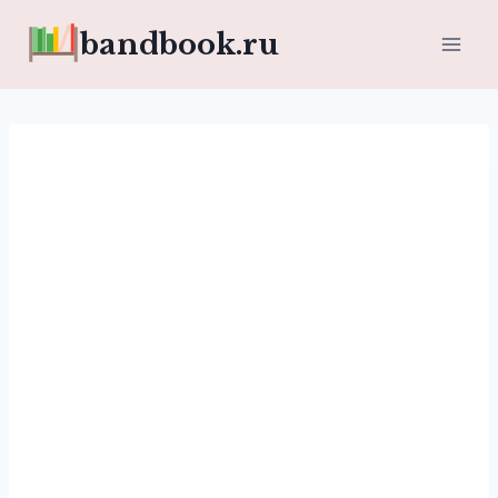
Перейти
bandbook.ru
к
содержимому