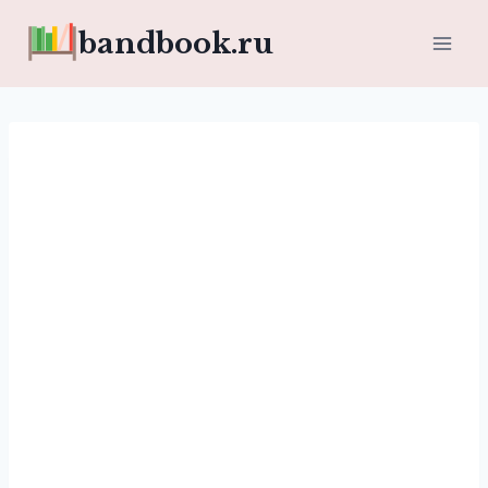
Перейти
bandbook.ru
к
содержимому