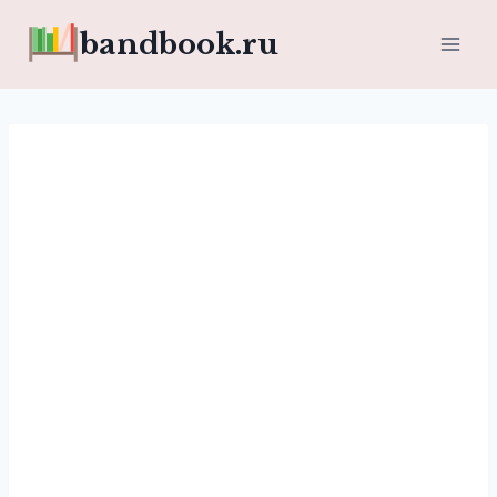
Перейти
bandbook.ru
к
содержимому