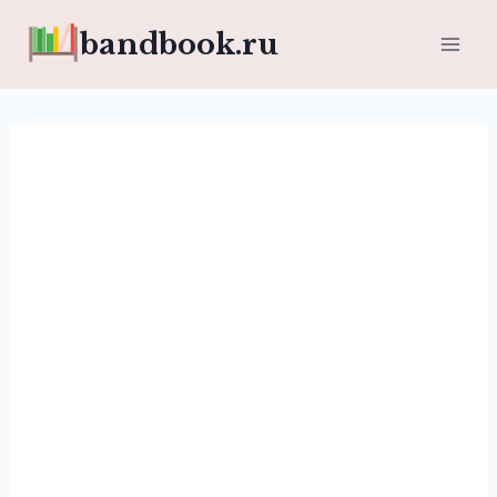
Перейти
bandbook.ru
к
содержимому