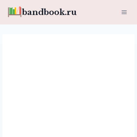
Перейти
bandbook.ru
к
содержимому