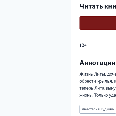
Читать кни
12+
Аннотация
Жизнь Литы, доче
обрести крылья, к
теперь Лита вын
жизнь. Только уд
Метки
Анастасия Гудкова
записи: