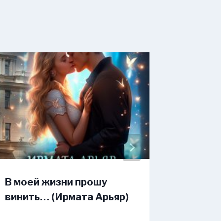
В моей жизни прошу
Варвар
винить… (Ирмата Арьяр)
метлы 