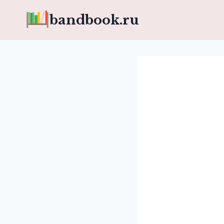
Перейти
bandbook.ru
к
содержимому