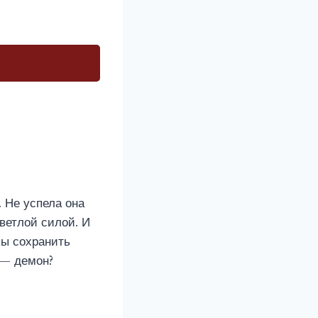
 Не успела она
светлой силой. И
бы сохранить
 — демон?