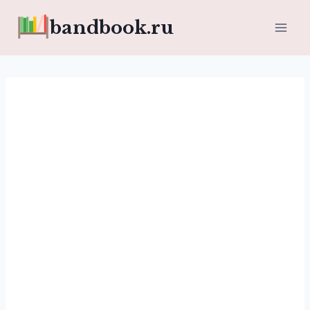
Перейти
bandbook.ru
к
содержимому