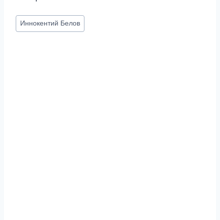
Метки
Иннокентий Белов
записи: