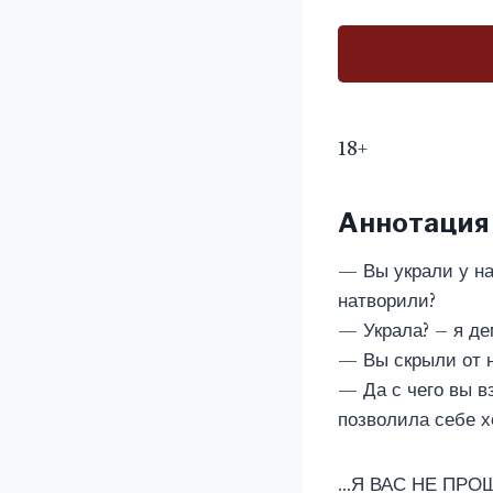
18+
Аннотация
— Вы украли у на
натворили?
— Украла? – я де
— Вы скрыли от н
— Да с чего вы в
позволила себе 
…Я ВАС НЕ ПРО