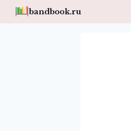
Перейти
bandbook.ru
к
содержимому