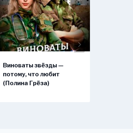
Виноваты звёзды —
Пепел 
потому, что любит
(Марга
(Полина Грёза)