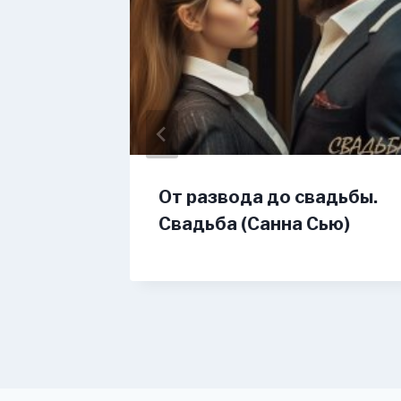
а
От развода до свадьбы.
рова-
Свадьба (Санна Сью)