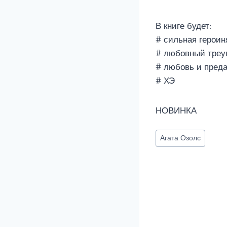
В книге будет:
# сильная героин
# любовный треуг
# любовь и пред
# ХЭ
НОВИНКА
Метки
Агата Озолс
записи: