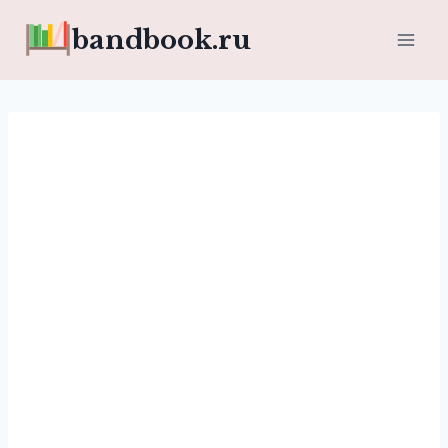
Перейти
bandbook.ru
к
содержимому