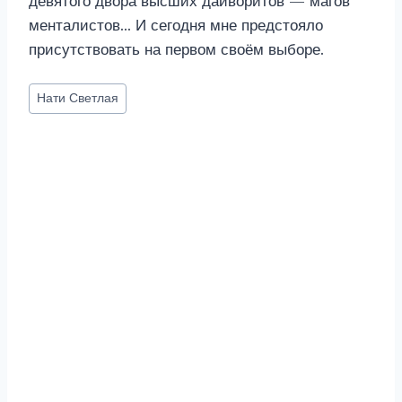
девятого двора высших дайворитов — магов
менталистов… И сегодня мне предстояло
присутствовать на первом своём выборе.
Метки
Нати Светлая
записи: