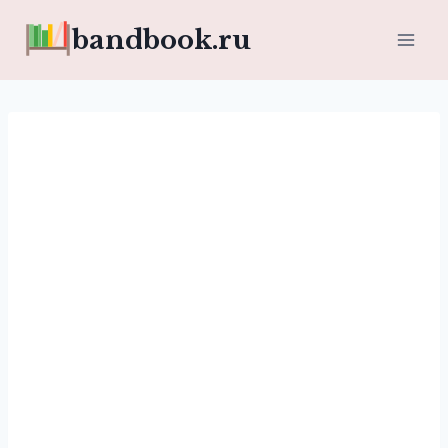
Перейти
bandbook.ru
к
содержимому