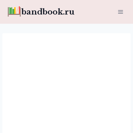
Перейти
bandbook.ru
к
содержимому