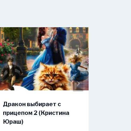
Дракон выбирает с
Воронь
прицепом 2 (Кристина
Потеря
Юраш)
3 (Вик