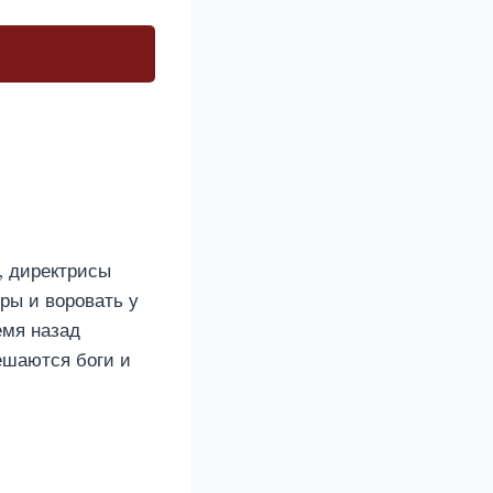
, директрисы
ры и воровать у
емя назад
ешаются боги и