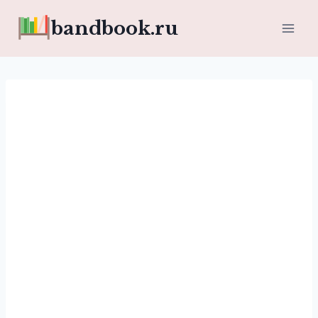
Перейти
bandbook.ru
к
содержимому