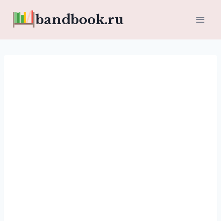
Перейти
bandbook.ru
к
содержимому