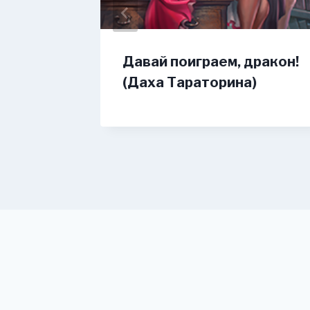
босс
Давай поиграем, дракон!
на)
(Даха Тараторина)