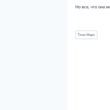
Но все, что она м
Метки
Тони Марс
записи: