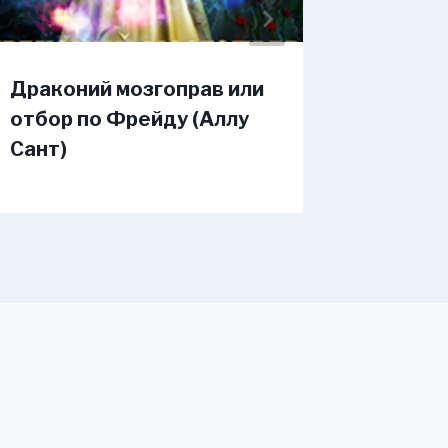
Драконий мозгоправ или
Отбор 
отбор по Фрейду (Аллу
не уби
Сант)
Гром)