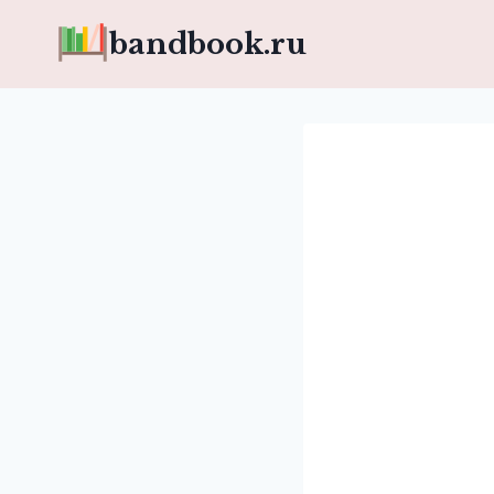
Перейти
bandbook.ru
к
содержимому