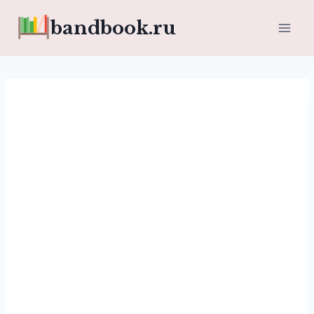
Перейти
bandbook.ru
к
содержимому