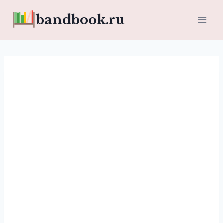
Перейти
bandbook.ru
к
содержимому