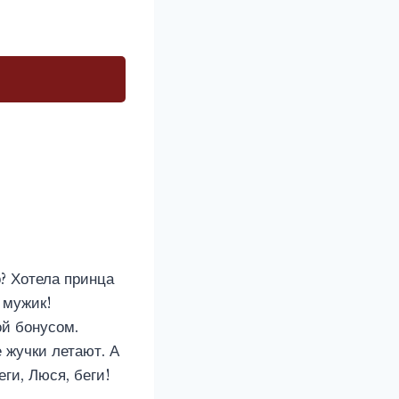
о? Хотела принца
н мужик!
ой бонусом.
 жучки летают. А
ги, Люся, беги!