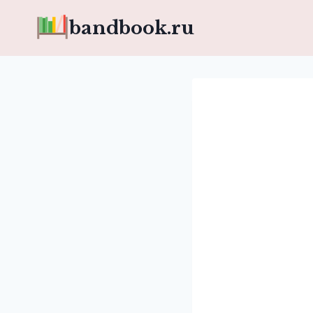
Перейти
bandbook.ru
к
содержимому