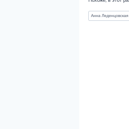
Похоже, в этот р
Метки
Анна Леденцовская
записи: