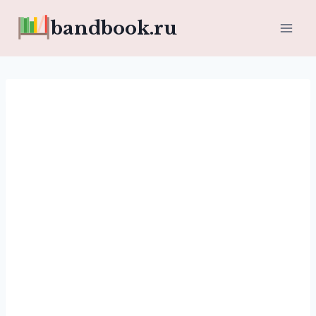
Перейти
bandbook.ru
к
содержимому