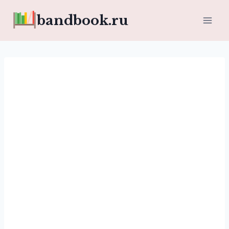
Перейти
bandbook.ru
к
содержимому