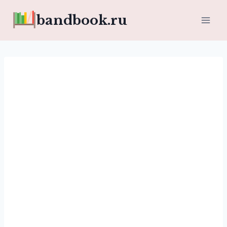
Перейти
bandbook.ru
к
содержимому