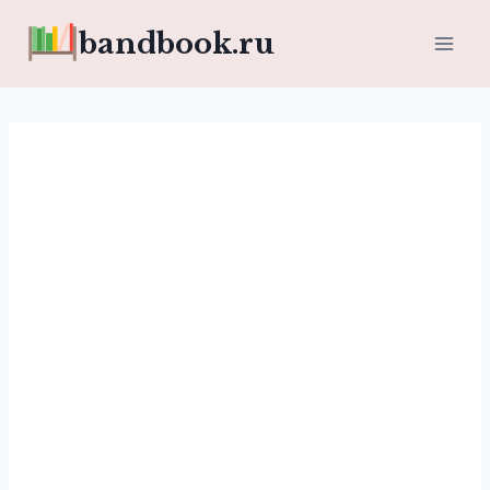
Перейти
bandbook.ru
к
содержимому