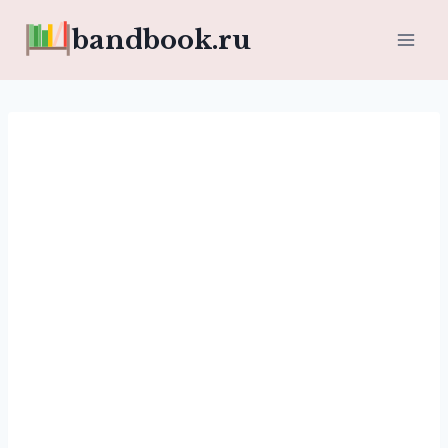
Перейти
bandbook.ru
к
содержимому