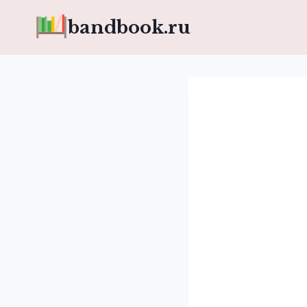
Перейти
bandbook.ru
к
содержимому