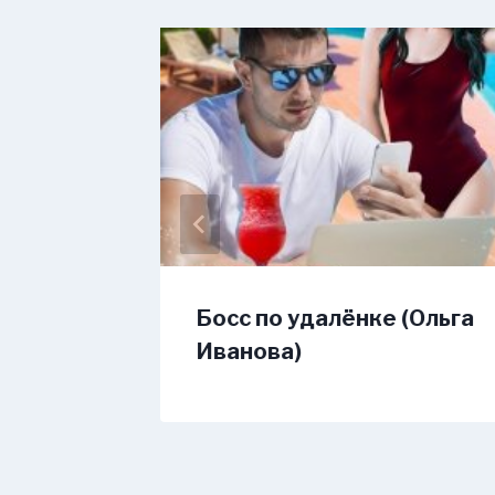
тебя
Босс по удалёнке (Ольга
с)
Иванова)