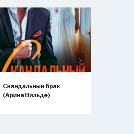
Скандальный брак
Измена
(Арина Вильде)
любовь