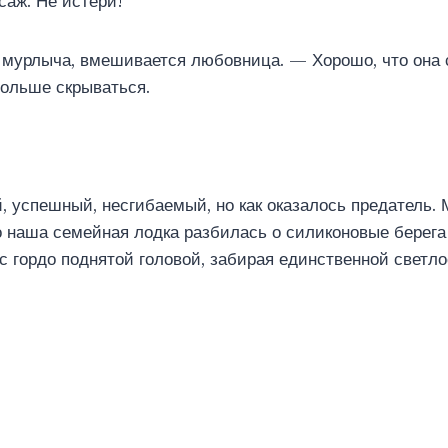
саж. Не истери!
 мурлыча, вмешивается любовница. — Хорошо, что она 
больше скрываться.
 успешный, несгибаемый, но как оказалось предатель.
но наша семейная лодка разбилась о силиконовые берег
 с гордо поднятой головой, забирая единственной светл