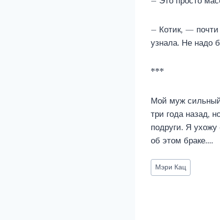
– Это просто мас
– Котик, — почти
узнала. Не надо 
***
Мой муж сильный,
три года назад, 
подруги. Я ухожу
об этом браке….
Метки
Мэри Кац
записи: