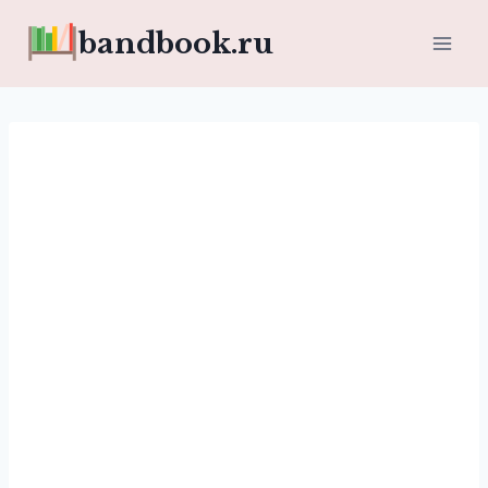
Перейти
bandbook.ru
к
содержимому