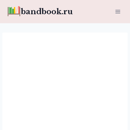
Перейти
bandbook.ru
к
содержимому