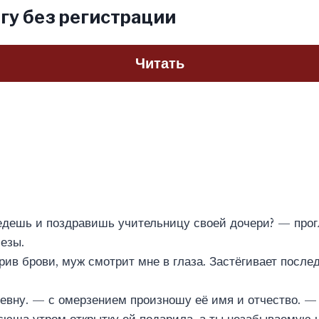
гу без регистрации
Читать
едешь и поздравишь учительницу своей дочери? — про
езы.
ив брови, муж смотрит мне в глаза. Застёгивает после
ну. — с омерзением произношу её имя и отчество. — У