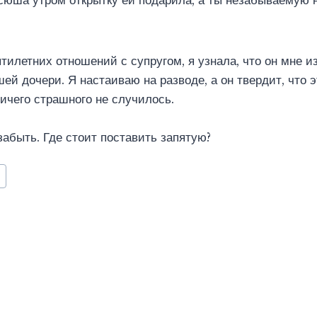
сюша утром открытку ей подарила, а ты незабываемую 
тилетних отношений с супругом, я узнала, что он мне и
ей дочери. Я настаиваю на разводе, а он твердит, что э
ничего страшного не случилось.
забыть. Где стоит поставить запятую?
я