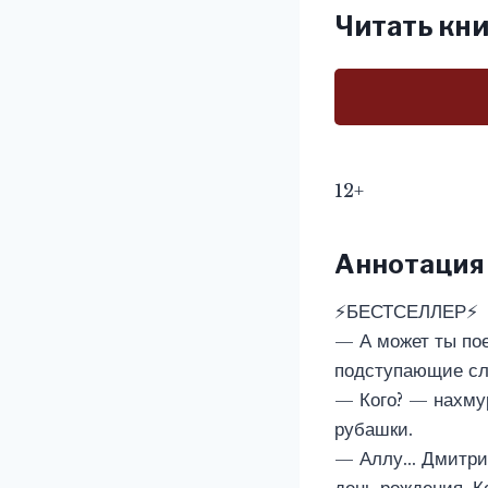
Читать кни
12+
Аннотация
⚡БЕСТСЕЛЛЕР⚡
— А может ты по
подступающие сл
— Кого? — нахмур
рубашки.
— Аллу… Дмитриев