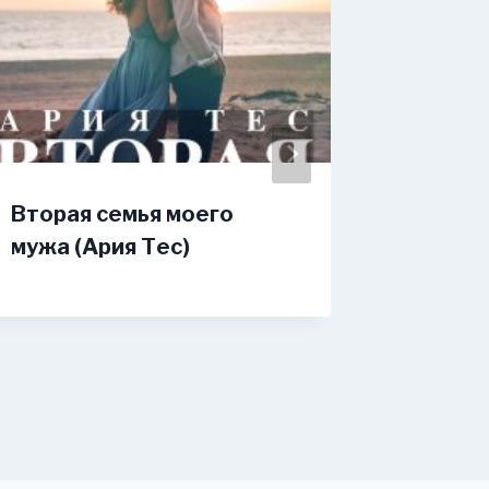
Вторая семья моего
Предат
мужа (Ария Тес)
от теб
(Оксан