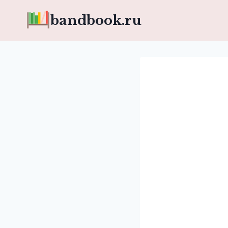
Перейти
bandbook.ru
к
содержимому