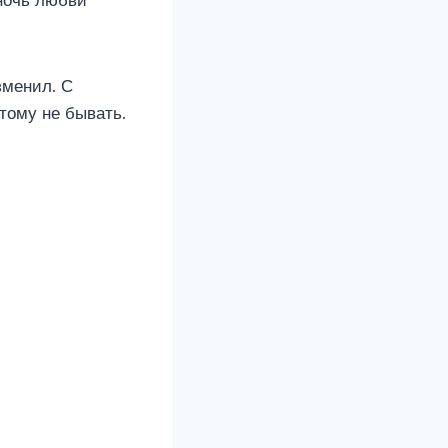
ночь любви
зменил. С
тому не бывать.