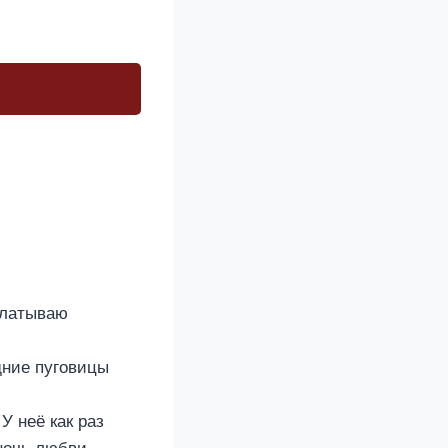
глатываю
дние пуговицы
 неё как раз