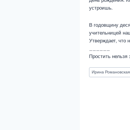
день рождения. К
устроишь.
В годовщину деся
учительницей наш
Утверждает, что 
______
Простить нельзя 
Метки
Ирина Романовска
записи: