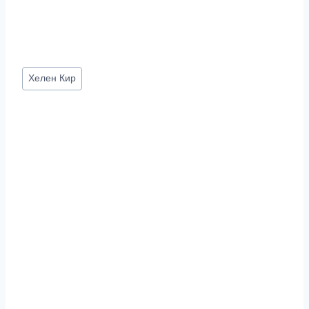
Метки
Хелен Кир
записи: