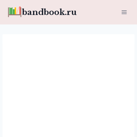
Перейти
bandbook.ru
к
содержимому