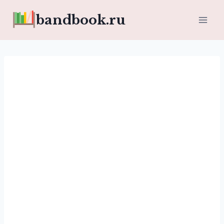
Перейти
bandbook.ru
к
содержимому