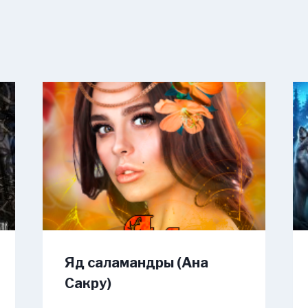
Яд саламандры (Ана
Сакру)