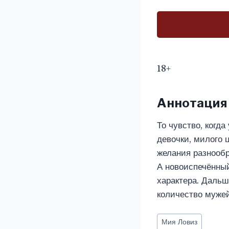
18+
Аннотация
То чувство, когд
девочки, милого ц
желания разнообр
А новоиспечённы
характера. Дальш
количество мужей
Метки
Мия Ловиз