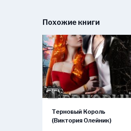
Похожие книги
е
Терновый Король
йз)
(Виктория Олейник)