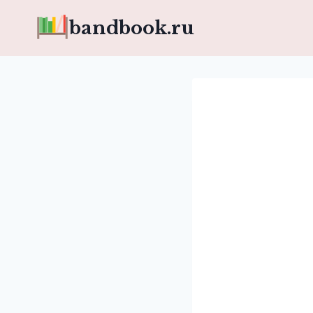
Перейти
bandbook.ru
к
содержимому