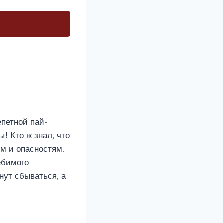
епетной пай-
! Кто ж знал, что
м и опасностям.
ебимого
нут сбываться, а