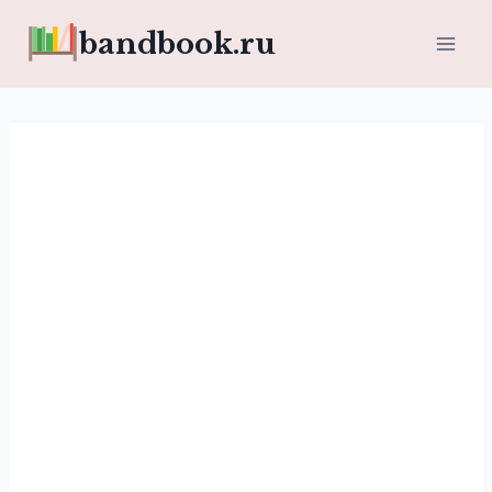
Перейти
bandbook.ru
к
содержимому