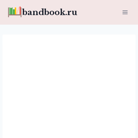
Перейти
bandbook.ru
к
содержимому