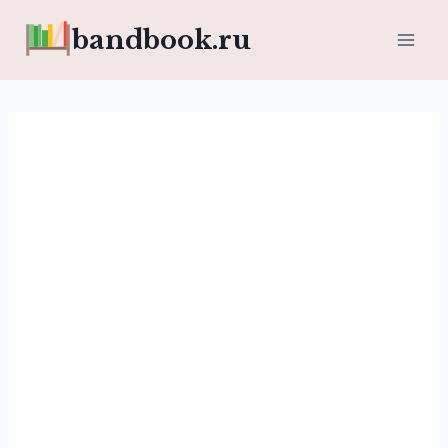
Перейти
bandbook.ru
к
содержимому