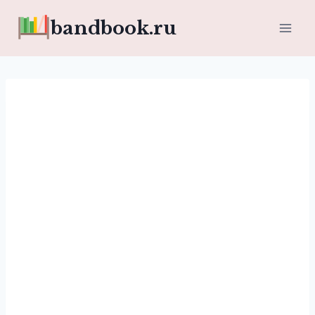
Перейти
bandbook.ru
к
содержимому