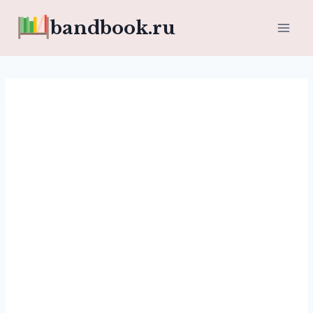
Перейти
bandbook.ru
к
содержимому