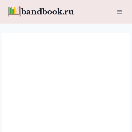
Перейти
bandbook.ru
к
содержимому