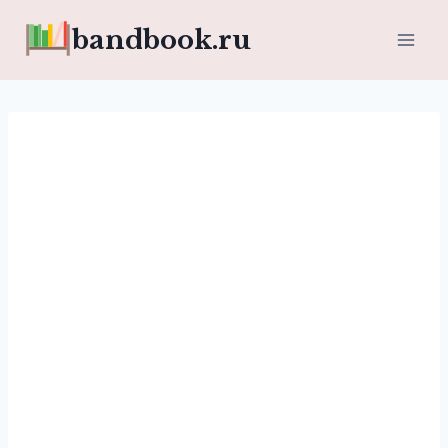
Перейти
bandbook.ru
к
содержимому