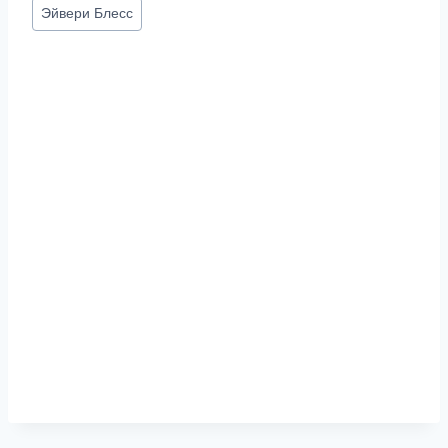
Метки
Эйвери Блесс
записи: