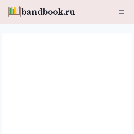
Перейти
bandbook.ru
к
содержимому