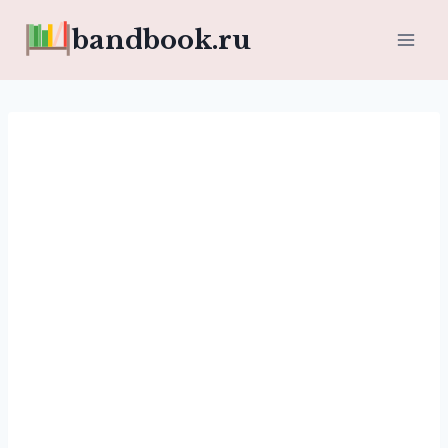
Перейти
bandbook.ru
к
содержимому