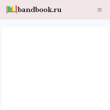
Перейти
bandbook.ru
к
содержимому